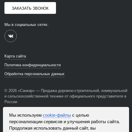
ЗАКАЗАТЬ ЗВОНОК
Мы в социальных сетях:
Карта сайта
Политика конфиденциальности
Обработка персональных данных
© 2026 «Санкар» — Продажа дорожно-строительной, коммунальной
и сельскохозяйственной техники от официального представителя в
России
Сайт использует файлы «cookie», с целью персонализации
Мы используем
cookie-файлы
с целью
сервисов и повышения удобства пользования веб-сайтом. «Cookie»
персонализации сервисов и улучшения работы сайта.
представляют собой небольшие файлы, содержащие информацию
Продолжая использовать данный сайт, вы
о предыдущих посещениях веб-сайта. Если вы не хотите